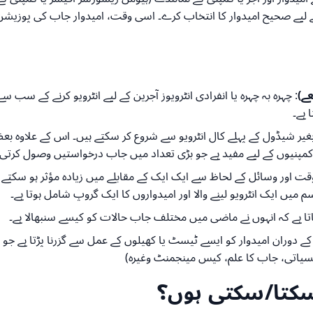
 کے لیے صحیح امیدوار کا انتخاب کرے۔ اسی وقت، امیدوار جاب کی پوزیشن 
: چہرہ بہ چہرہ یا انفرادی انٹرویوز آجرین کے لیے انٹرویو کرنے کے سب سے 
 ہے۔
ن کمپنیوں کے لیے مفید ہے جو بڑی تعداد میں جاب درخواستیں وصول کرتی 
 وقت اور وسائل کے لحاظ سے ایک ایک کے مقابلے میں زیادہ مؤثر ہو سکتے
م میں ایک انٹرویو لینے والا اور امیدواروں کا ایک گروپ شامل ہوتا ہے۔
جاتا ہے کہ انہوں نے ماضی میں مختلف جاب حالات کو کیسے سنبھالا ہے۔
ویو کے دوران امیدوار کو ایسے ٹیسٹ یا کھیلوں کے عمل سے گزرنا پڑتا ہے ج
فسیاتی، جاب کا علم، کیس مینجمنٹ وغیرہ)
 سکتا/سکتی ہوں؟