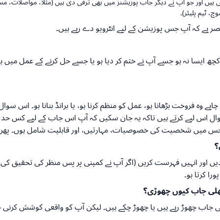
یں اور جو آپ نے دیگر جاب پوزیشنز میں بھی ترقی دی ہیں (مثلاً، مواصلات، مسئل
 ٹیم پلیئر)۔
صر ہے کہ آپ جس پوزیشن کے لیے انٹرویو دے رہے ہیں۔
 ایسا نہ ہو جسے آپ نے ختم کر دیا ہو یا جسے حل کرنے کے عمل میں ہو
چاہے وہ فروخت بڑھانا ہو، عمل کو منظم کرنا ہو، یا برانڈ بنانا ہو۔ اس س
 سوال اس لیے کرتے ہیں تاکہ یہ جان سکیں کہ آپ اس جاب کے لیے کس حد
، جس میں شخصیت کی خصوصیات، مہارتیں، اور قابلیت شامل ہوں۔ پھر
؟
یں اور انہیں فہرست کریں (اگر آپ نے کمپنی پر پس منظر کی تحقیق کی ہے
ا کرتا ہو۔
چھلی جاب کیوں چھوڑی؟
پنی جاب چھوڑ رہے ہیں یا چھوڑ چکے ہیں۔ لیکن آپ کو واقعی کوشش کرنی چا