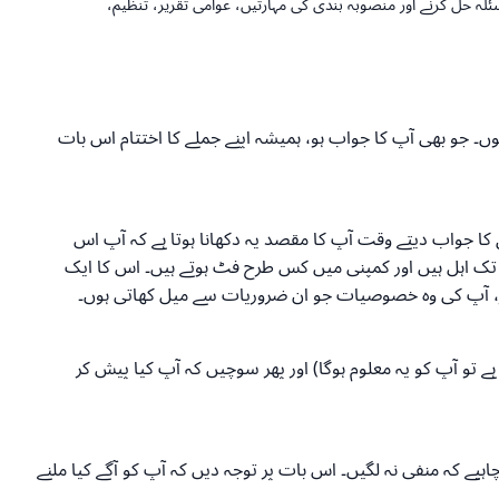
ہ حل کرنے اور منصوبہ بندی کی مہارتیں، عوامی تقریر، تنظیم،
ں۔ جو بھی آپ کا جواب ہو، ہمیشہ اپنے جملے کا اختتام اس بات
وال کا جواب دیتے وقت آپ کا مقصد یہ دکھانا ہوتا ہے کہ آپ اس
 تک اہل ہیں اور کمپنی میں کس طرح فٹ ہوتے ہیں۔ اس کا ایک
، آپ کی وہ خصوصیات جو ان ضروریات سے میل کھاتی ہوں۔
 تو آپ کو یہ معلوم ہوگا) اور پھر سوچیں کہ آپ کیا پیش کر
ہیے کہ منفی نہ لگیں۔ اس بات پر توجہ دیں کہ آپ کو آگے کیا ملنے