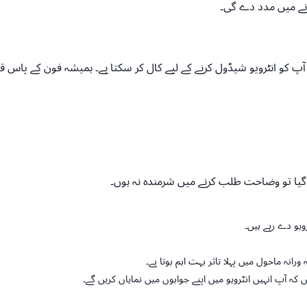
کرنے میں مدد دے گی۔
 دینے کے بعد، HR اسسٹنٹ یا مینیجر آپ کو انٹرویو شیڈول کرنے کے لیے کال کر سکتا ہے۔ ہمیشہ
گیا تو وضاحت طلب کرنے میں شرمندہ نہ ہوں۔
یو دے رہے ہیں۔
رانہ ماحول میں پہلا تاثر بہت اہم ہوتا ہے۔
 کہ آپ انہیں انٹرویو میں اپنے جوابوں میں نمایاں کریں گے۔