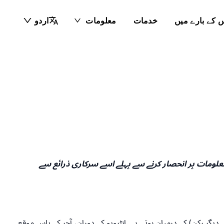
 کے بارے میں
خدمات
معلومات
اردو
اسے AI ٹولز کے ذریعے ترجمہ کیا گیا ہو۔ براہ کرم معلومات پر انحصار کرنے سے پہلے اسے سرکاری ذرائع سے
دیگر رکن) کے درمیان ہوتی ہے۔ انٹرویو کے دوران، آجر کے پاس موقع