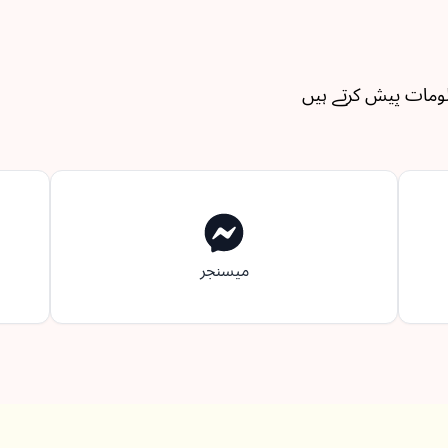
لومات پیش کرتے ہیں
میسنجر