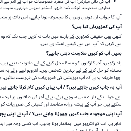
آپ کی ذاتی مہارتیں: آپ کی منفرد خصوصیات جو آپ کے اندر سے آتی ہ
تخلیقی صلاحیت، لچک، ذمہ داری، کسٹمر سروس مہارتیں، مثبت سوچ،
آپ کا جواب ان دونوں زمروں کا مجموعہ ہونا چاہیے، اس بات پر منح
آپ کی کمزوریاں کیا ہیں؟
کبھی بھی حقیقی کمزوری کے بارے میں بات نہ کریں جب تک کہ وہ کچھ
سے کریں کہ آپ اس سے کیسے نمٹ رہے ہیں۔
ہمیں آپ کو کیوں ملازمت دینی چاہیے؟
یاد رکھیں، آجر کارکنوں کو مسئلہ حل کرنے کے لیے ملازمت دیتے ہیں، 
مسئلہ کو حل کرنے کے لیے بہترین شخص ہیں۔ انٹرویو لینے والے یہ
اچھا طریقہ یہ ہے کہ آپ پوزیشن کی ضروریات کی فہرست بنائیں
آپ یہ جاب کیوں چاہتے ہیں؟ / آپ یہاں کیوں کام کرنا چاہتے ہیں
اپنے جواب کے بارے میں سوچتے ہوئے، پہلے آجر کی طاقتوں پر توجہ د
سکتے ہیں جو آپ کے پیشہ ورانہ مقاصد اور کمپنی کی ضروریات کو پور
آپ اپنی موجودہ جاب کیوں چھوڑنا چاہتے ہیں؟ / آپ نے اپنی پ
ظاہر ہے، آپ کو انٹرویو میں ایماندار ہونا چاہیے۔ آپ کسی وجہ سے ا
والا ہے، نہ کہ آپ کیا چھوڑ رہے ہیں۔