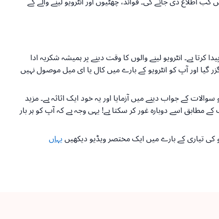
کب اطلاع دی جائے گی۔ فوائد، چھٹیوں اور انٹرویو لینے والے کے
ی میل بھیجیں۔ یہ اچھا تاثر پیدا کرتا ہے۔ انٹرویو لینے والوں کا وقت دینے پر ہمیشہ شکریہ ادا
لام کریں)۔ اگر ایک ہفتہ گزر گیا اور آپ کو انٹرویو کے بارے میں کال یا ای میل موصول نہیں
 سوالات کے جواب دینے میں آزمایا اور یہ خود ایک اثاثہ ہے۔ مزید
ے مطابق اسے دوبارہ غور کر سکتا ہے! یہی وجہ ہے کہ آپ کو ہر بار
و کی تیاری کے بارے میں ایک مختصر ویڈیو دیکھیں
یہاں
اوپر واپس جائیں