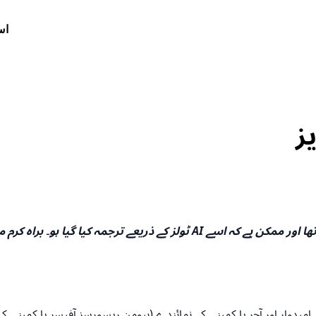
اس
ز
دستخط: یہ مضمون آخری بار مارچ 2026 میں اپ ڈیٹ کیا گیا تھا اور ممکن ہے کہ 
امیدوار اور آجر یا کمپنی کے نمائندے (ہیومن ریسورسز آفیسر یا کمپنی کے 