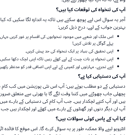
آپ کی تنخواہ کی توقعات کیا ہیں؟
آجر یہ سوال اس لیے پوچھ سکتے ہیں تاکہ یہ اندازہ لگا سکیں کہ کیا 
بہترین جواب کے لیے، درج ذیل کریں:
اس ملک اور شعبے میں موجود تنخواہوں کی اقسام پر غور کریں جہاں آ
پہلے گوگل پر تلاش کریں!
اپنی تحقیق کی بنیاد پر ایک تنخواہ کی حد پیش کریں۔
اپنی تنخواہ پر بات چیت کے لیے کھلے رہیں تاکہ اپنی لچک دکھا سکی
اپنے تجربے، مہارتوں اور کمپنی کے لیے اپنی اضافی قدر کو مدنظر رکھی
آپ کی دستیابی کیا ہے؟
دستیابی کے دو مطلب ہوتے ہیں: آپ اس نئی پوزیشن میں کب کام شروع
پچھلی جاب چھوڑنے میں کتنا وقت لگے گا یا بھرتی سے متعلق ضروری د
ہیں اور آپ کتنے لچکدار ہیں۔ جب آپ کام کی دستیابی کے بارے میں
آپ ان دیگر دنوں اور گھنٹوں کے بارے میں کھلے اور لچکدار ہیں جب
کیا آپ کے پاس کوئی سوالات ہیں؟
انٹرویو لینے والا ممکنہ طور پر یہ سوال کرے گا۔ اس موقع کا فائدہ 