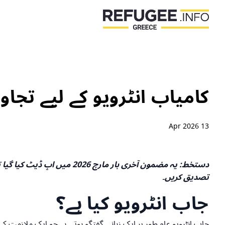
کامیاب انٹرویو کے لیے تجاوی
13 Apr 2026
تصدیق کریں۔
جاب انٹرویو کیا ہے؟
جاب انٹرویو عام طور پر ایک زبانی گفتگو ہوتی ہے جو ایک ملازمت کے 