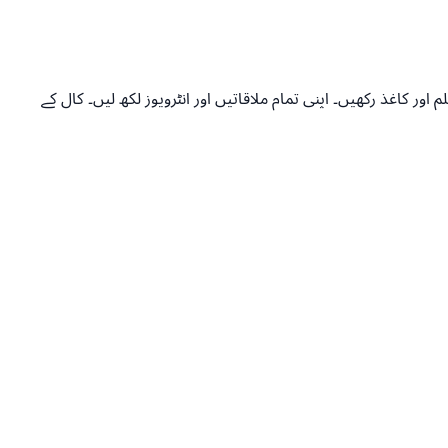
 فون کے پاس قلم اور کاغذ رکھیں۔ اپنی تمام ملاقاتیں اور انٹرویوز لکھ لیں۔ کال کے