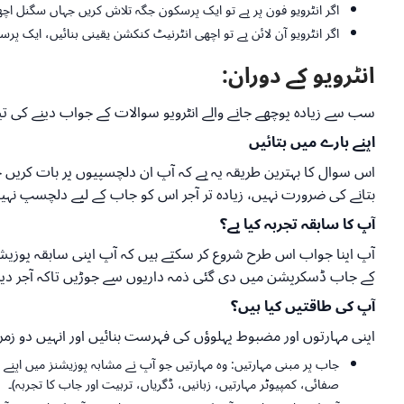
اگر انٹرویو فون پر ہے تو ایک پرسکون جگہ تلاش کریں جہاں سگنل اچھا
اگر انٹرویو آن لائن ہے تو اچھی انٹرنیٹ کنکشن یقینی بنائیں، ایک پ
انٹرویو کے دوران:
سب سے زیادہ پوچھے جانے والے انٹرویو سوالات کے جواب دینے کی تی
اپنے بارے میں بتائیں
اس سوال کا بہترین طریقہ یہ ہے کہ آپ ان دلچسپیوں پر بات کریں جو
بتانے کی ضرورت نہیں، زیادہ تر آجر اس کو جاب کے لیے دلچسپ نہ
آپ کا سابقہ تجربہ کیا ہے؟
آپ اپنا جواب اس طرح شروع کر سکتے ہیں کہ آپ اپنی سابقہ پوزیشنز
کے جاب ڈسکرپشن میں دی گئی ذمہ داریوں سے جوڑیں تاکہ آجر دی
آپ کی طاقتیں کیا ہیں؟
اپنی مہارتوں اور مضبوط پہلوؤں کی فہرست بنائیں اور انہیں دو زم
جاب پر مبنی مہارتیں: وہ مہارتیں جو آپ نے مشابہ پوزیشنز میں اپنے 
صفائی، کمپیوٹر مہارتیں، زبانیں، ڈگریاں، تربیت اور جاب کا تجربہ)۔