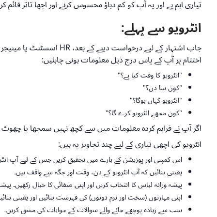
تیاری اہم ہے اور یہ آپ کو کم دباؤ محسوس کرنے اور اچھا تاثر قائم 
انٹرویو سے پہلے:
جاب اشتہار کے لیے درخواست
اختتام پر آپ کے پاس درج ذیل معلومات ہونی چاہئیں:
"انٹرویو کا وقت کیا ہے؟"
"کون سا دن؟"
"انٹرویو کہاں ہوگا؟"
"کون مجھے انٹرویو کرے گا؟"
اگر آپ نے فراہم کردہ معلومات میں سے کچھ نہیں سمجھا یا چھوٹ 
انٹرویو کی اچھی تیاری کے لیے چند تجاویز یہ ہیں:
اس کمپنی اور پوزیشن کے بارے میں تحقیق کریں جس کے لیے آپ انٹرو
یقینی بنائیں کہ آپ انٹرویو کے دن، وقت اور جگہ سے واقف ہیں۔
پیشہ ورانہ لباس کا انتخاب کریں اور اپنی صفائی کا خیال رکھیں۔ پیشہ و
اپنی مہارتوں (سخت اور نرم دونوں) کی فہرست بنائیں اور یقینی بنائیں
سب سے زیادہ پوچھے جانے والے سوالات کے جوابات کی مشق کریں۔