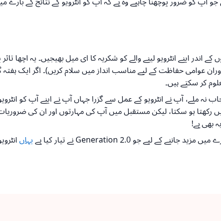
 آپ کو ضرور پوچھنا چاہیے وہ ہے کہ آپ کو انٹرویو کے نتائج کے بارے میں 
و کے بعد فالو اپ کرنا بہت اہم ہے۔ ہمیشہ انٹرویو کے 24 گھنٹوں کے اندر اپنے انٹرویو لینے والے کو شکریہ کا ا
ر کمرے سے نکلتے وقت ان کا ہاتھ ملائیں (یا Covid-19 کے دوران عوامی حفاظت کے لیے مناسب انداز میں س
لوم کر سکتے ہیں۔
جاب نہ ملے، آپ نے انٹرویو کے عمل سے گزرا جہاں آپ نے اپنے آپ کو انٹرویو
ہیں رکھتا ہو سکتا، لیکن مستقبل میں آپ کی مہارتوں اور ان کی ضروریات ک
 بھی ہے!
لیے جو Generation 2.0 نے تیار کیا ہے
یہاں
انٹروی