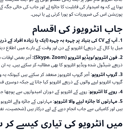
ہوتا ہے کہ وہ امیدوار کی قابلیت کا جائزہ لے اور جاب کی خالی جگہ
پوزیشن اس کی ضروریات کو پورا کرتی ہے یا نہیں۔
جاب انٹرویوز کی اقسام
1. آپ کے CV کی بنیاد پر چہرہ بہ چہرہ (ایک یا زیادہ افراد کے ذریعے)
میل یا کال کے ذریعے) انٹرویو کے دن اور وقت کے بارے میں اطلاع دیتا
2. فون انٹرویو/ویڈیو انٹرویو (Skype، Zoom):
ذریعے شیڈول شدہ ویڈیو انٹرویو کا بھی مطالبہ کر سکتے ہیں۔ یہ ا
3. گروپ انٹرویو
: آجر گروپ انٹرویوز منعقد کر سکتے ہیں کیونکہ یہ
گروپ انٹرویو لینے والوں کے ذریعے انٹرویو کیا جاتا ہے جبکہ دوسری قس
4. رویے کا انٹرویو
: رویے کے انٹرویو کے دوران امیدواروں سے پوچھا 
5. مہارتوں کا جائزہ لینے والا انٹرویو
: مہارتوں کے جائزہ والے انٹر
ہیں اور کامیابی سے جاب انجام دینے کے لیے درکار ہیں (شخصیت، ن
میں انٹرویو کی تیاری کیسے کر