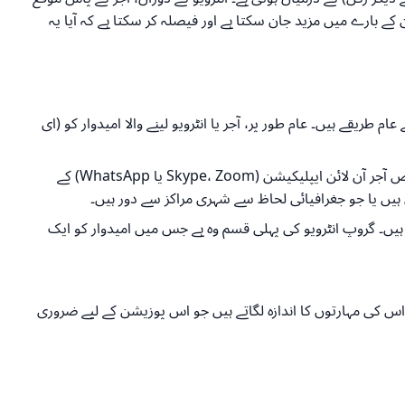
کے بارے میں مزید جان سکتا ہے اور فیصلہ کر سکتا ہے کہ آیا یہ
عام طریقے ہیں۔ عام طور پر، آجر یا انٹرویو لینے والا امیدوار کو (ای
آجر بعض اوقات بغیر شیڈول کے پہلے کال انٹرویو سے شروع کر سکتے ہیں۔ اس کے علاوہ بعض آجر آن لائن ایپلیکیشن (Skype، Zoom یا WhatsApp) کے
ہیں یا جو جغرافیائی لحاظ سے شہری مراکز سے دور ہیں۔
 ہیں۔ گروپ انٹرویو کی پہلی قسم وہ ہے جس میں امیدوار کو ایک
و اس کی مہارتوں کا اندازہ لگاتے ہیں جو اس پوزیشن کے لیے ضروری