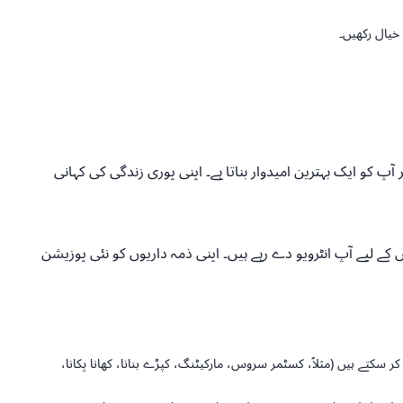
خیال رکھیں۔
 کو ایک بہترین امیدوار بناتا ہے۔ اپنی پوری زندگی کی کہانی
ے لیے آپ انٹرویو دے رہے ہیں۔ اپنی ذمہ داریوں کو نئی پوزیشن
 سکتے ہیں (مثلاً، کسٹمر سروس، مارکیٹنگ، کپڑے بنانا، کھانا پکانا،