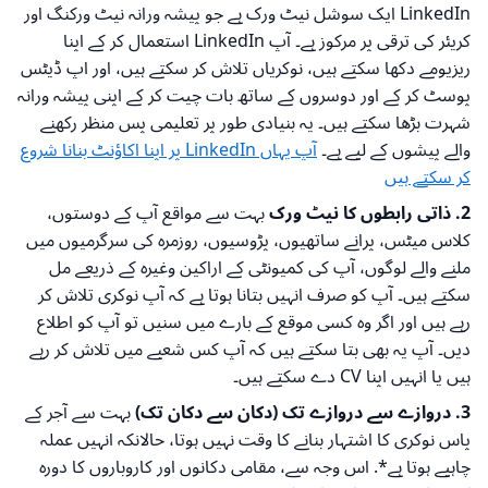
LinkedIn ایک سوشل نیٹ ورک ہے جو پیشہ ورانہ نیٹ ورکنگ اور
کریئر کی ترقی پر مرکوز ہے۔ آپ LinkedIn استعمال کر کے اپنا
ریزیومے دکھا سکتے ہیں، نوکریاں تلاش کر سکتے ہیں، اور اپ ڈیٹس
پوسٹ کر کے اور دوسروں کے ساتھ بات چیت کر کے اپنی پیشہ ورانہ
شہرت بڑھا سکتے ہیں۔ یہ بنیادی طور پر تعلیمی پس منظر رکھنے
والے پیشوں کے لیے ہے۔
آپ یہاں LinkedIn پر اپنا اکاؤنٹ بنانا شروع
کر سکتے ہیں
2. ذاتی رابطوں کا نیٹ ورک
بہت سے مواقع آپ کے دوستوں،
کلاس میٹس، پرانے ساتھیوں، پڑوسیوں، روزمرہ کی سرگرمیوں میں
ملنے والے لوگوں، آپ کی کمیونٹی کے اراکین وغیرہ کے ذریعے مل
سکتے ہیں۔ آپ کو صرف انہیں بتانا ہوتا ہے کہ آپ نوکری تلاش کر
رہے ہیں اور اگر وہ کسی موقع کے بارے میں سنیں تو آپ کو اطلاع
دیں۔ آپ یہ بھی بتا سکتے ہیں کہ آپ کس شعبے میں تلاش کر رہے
ہیں یا انہیں اپنا CV دے سکتے ہیں۔
3. دروازے سے دروازے تک (دکان سے دکان تک)
بہت سے آجر کے
پاس نوکری کا اشتہار بنانے کا وقت نہیں ہوتا، حالانکہ انہیں عملہ
چاہیے ہوتا ہے*. اس وجہ سے، مقامی دکانوں اور کاروباروں کا دورہ