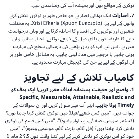
نوکری کے مواقع ہوں اور ہمیشہ آپ کی رضامندی سے۔
7. اخبارات
ایک یونانی اخبار ہے جو خاص طور پر نوکری تلاش کرنے
والوں کے لیے ہے، Xrisi Efkeria (Χρυσή Ευκαιρία)۔ یہ مختلف
شعبوں اور نوکریوں کی اقسام کا احاطہ کرتا ہے اور وہاں درخواست
دینے کا طریقہ فون یا ای میل کے ذریعے ہوتا ہے۔ اخبار یونانی زبان
میں ہے، اس لیے آپ کو زبان پڑھنے کی درمیانی سطح کی مہارت
ہونی چاہیے یا ترجمے میں مدد لینی چاہیے۔ یہ متبادل خاص طور پر
ان لوگوں کے لیے ہے جن کی ڈیجیٹل مہارت محدود ہے۔
کامیاب تلاش کے لیے تجاویز
1. واضح اور حقیقت پسندانہ اہداف مقرر کریں! ایک ہدف کو
Specific, Measurable, Attainable, Realistic and
Timely ہونا چاہیے۔
اپنے آپ سے سوال کریں اور ان سوالات کے
جواب دیں: "میں کس شعبے/فیلڈ میں نوکری تلاش کرنا چاہتا ہوں؟
(کسٹمر سروس، صفائی، پیداوار وغیرہ)"، "میں کس قسم کی نوکری
تلاش کرنا چاہتا ہوں؟ (فل ٹائم، پارٹ ٹائم، موسمی وغیرہ)"، "میں
خود کو اس نوکری کو تلاش کرنے کے لیے کتنا وقت دوں گا؟ 2 ماہ، 6