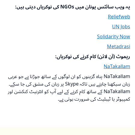
یہ ویب سائٹس یونان میں NGOs کی نوکریاں دیتی ہیں:
Reliefweb
UN Jobs
Solidarity Now
Metadrasi
ریموٹ (آن لائن) کام کرنے کی نوکریاں:
NaTakallam
NaTakallam پناہ گزینوں کو ان لوگوں کے ساتھ جوڑتا ہے جو عربی
زبان سیکھنا چاہتے ہیں تاکہ Skype پر زبان کی مشق کی جا سکے۔
NaTakallam کے ساتھ کام کرنے کے لیے آپ کو انٹرنیٹ کنکشن اور
کمپیوٹر یا ٹیبلیٹ کی ضرورت ہوتی ہے۔
اوپر واپس جائیں