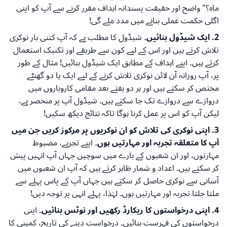
ماہ؟" واضح اور حقیقت پسندانہ اہداف مقرر کرنے سے آپ کو اپنی
اگلی حکمت عملی بنانے میں مدد ملے گی!
2. ایک شیڈول بنائیں۔
شیڈول کا مطلب ہے کہ آپ کتنی بار نوکری
تلاش کرتے ہیں اور اس کے لیے کون سے طریقے اور تکنیک استعمال
کرتے ہیں۔ اپنے اہداف کے مطابق ایک شیڈول بنائیں! مثال کے طور
پر، آپ روزانہ آن لائن نوکری تلاش کرنے کے لیے ایک یا دو گھنٹے
مختص کر سکتے ہیں اور ہر دو ہفتے بعد مقامی کاروباروں میں
دروازے سے دروازے تک جا سکتے ہیں۔ شیڈول آپ پر منحصر ہے،
لیکن آپ کو اس پر عمل کرنا ہوگا تاکہ نتائج دیکھ سکیں!
3. اپنی نوکری کی تلاش کو ان نوکریوں پر مرکوز کریں جن میں
آپ کا متعلقہ تجربہ اور مہارتیں ہوں۔
اپنے تجربے، مضبوط
مہارتوں، اور ان شعبوں کے بارے میں سوچیں جہاں آپ انہیں پیش
کر سکتے ہیں۔ اعداد و شمار ظاہر کرتے ہیں کہ آپ ان شعبوں میں
آسانی سے نوکری حاصل کر سکتے ہیں جہاں آپ کے پاس پہلے سے
ملتا جلتا تجربہ اور مہارتیں ہوں۔ لہٰذا، پہلے انہی پر توجہ دیں!
4. اپنی درخواستوں کا ریکارڈ رکھیں اور نوٹس بنائیں۔
اپنی
درخواستوں کی فہرست بنائیں۔ درخواست دینے کی تاریخ، کمپنی کا