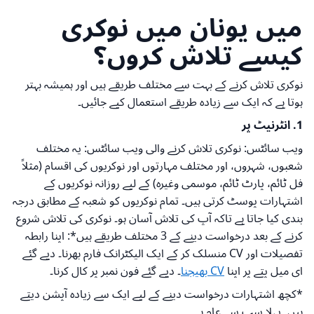
میں یونان میں نوکری
کیسے تلاش کروں؟
نوکری تلاش کرنے کے بہت سے مختلف طریقے ہیں اور ہمیشہ بہتر
ہوتا ہے کہ ایک سے زیادہ طریقے استعمال کیے جائیں۔
1. انٹرنیٹ پر
ویب سائٹس: نوکری تلاش کرنے والی ویب سائٹس: یہ مختلف
شعبوں، شہروں، اور مختلف مہارتوں اور نوکریوں کی اقسام (مثلاً
فل ٹائم، پارٹ ٹائم، موسمی وغیرہ) کے لیے روزانہ نوکریوں کے
اشتہارات پوسٹ کرتی ہیں۔ تمام نوکریوں کو شعبہ کے مطابق درجہ
بندی کیا جاتا ہے تاکہ آپ کی تلاش آسان ہو۔ نوکری کی تلاش شروع
کرنے کے بعد درخواست دینے کے 3 مختلف طریقے ہیں*: اپنا رابطہ
تفصیلات اور CV منسلک کر کے ایک الیکٹرانک فارم بھرنا۔ دیے گئے
ای میل پتے پر اپنا
CV بھیجنا
۔ دیے گئے فون نمبر پر کال کرنا۔
*کچھ اشتہارات درخواست دینے کے لیے ایک سے زیادہ آپشن دیتے
ہیں۔ پہلا سب سے عام ہے۔