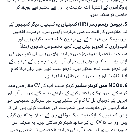
پروگراموں کے اشتہارات انٹرنیٹ پر اور اپنے مشیر سے پوچھ کر
حاصل کر سکتے ہیں۔
5. ہیومن ریسورسز (HR) کمپنیاں
یہ کمپنیاں دیگر کمپنیوں کے
لیے ملازمین کے انتخاب میں مہارت رکھتی ہیں۔ دوسرے لفظوں
میں، یہ کسی عہدے کے لیے بہترین CV منتخب کرتی ہیں اور
امیدواروں کا انٹرویو لیتی ہیں۔ کچھ مخصوص شعبوں (مثلاً
سیاحت، تعمیرات وغیرہ) میں مہارت رکھتی ہیں۔ ان کمپنیوں کی
اپنی ویب سائٹس ہوتی ہیں جہاں آپ اپنی دلچسپی کے عہدوں کے
لیے درخواست دے سکتے ہیں۔ درخواست دینے سے پہلے پہلا قدم
اپنا اکاؤنٹ اور پیشہ ورانہ پروفائل بنانا ہوتا ہے۔
6. NGOs میں کریئر مشیر
کریئر مشیر آپ کے CV بنانے میں مدد
کر سکتے ہیں، نوکری تلاش کرنے کے طریقے بتا سکتے ہیں اور آپ اور
آجرین کے درمیان پل کا کام کر سکتے ہیں۔ غیر سرکاری تنظیمیں جو
پناہ گزینوں کی ملازمت میں شمولیت کی حمایت کرتی ہیں، ان کے
پاس کمپنیوں کا ایک نیٹ ورک ہوتا ہے جن کے ساتھ وہ تعاون کرتی
ہیں اور آپ کا CV ان کے ساتھ شیئر کر سکتی ہیں۔ یہ صرف اس
صورت میں ہوتا ہے جب آپ کی مہارت/تخصص کے شعبوں میں