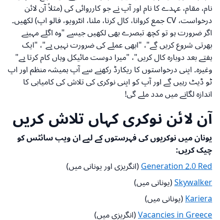
نام، مقام، عہدے کا نام اور آپ نے جو کارروائی کی (مثلاً آن لائن
درخواست، CV جمع کروانا، کال کرنا، ملنا، انٹرویو، فالو اپ) لکھیں۔
اگر ضرورت ہو تو کچھ تبصرے بھی لکھیں جیسے "وہ اگلے مہینے
بھرتی شروع کریں گے"، "ابھی عملے کی ضرورت نہیں ہے"، "ایک
ہفتے بعد دوبارہ کال کریں"، "میرا دوست مائیکل وہاں کام کرتا ہے"
وغیرہ۔ اپنی درخواستوں کا ریکارڈ رکھنے سے آپ ہمیشہ منظم اور اپ
ٹو ڈیٹ رہیں گے اور آپ کو اپنی نوکری کی تلاش کی کامیابی کا
اندازہ لگانے میں مدد ملے گی!
آن لائن نوکری کہاں تلاش کریں
یونان میں نوکریوں کی فہرستوں کے لیے ان ویب سائٹس کو
چیک کریں:
Generation 2.0 Red
(انگریزی اور یونانی میں)
Skywalker
(یونانی میں)
Kariera
(یونانی میں)
Vacancies in Greece
(انگریزی میں)