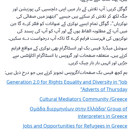
گوگل کریں: آپ تلاش کے بار میں اپنی دلچسپی کی پوزیشن اور
جگہ لکھ کر تلاش کر سکتے ہیں جیسے "ایتھنز میں صفائی کی
نوکریاں"۔ گوگل تمام ایسے نوکری کے عنوانات کو فلٹر کرے گا جن
میں آپ کے مطلوبہ الفاظ ہوں گے اور آپ کو آپ کی پسند کی
نوکریوں کی فہرست فراہم کرے گا تاکہ آپ درخواست دے سکیں۔
سوشل میڈیا: فیس بک اور انسٹاگرام بھی نوکری کے مواقع فراہم
کرتے ہیں۔ متعلقہ صفحات اور گروپس یا انسٹاگرام اکاؤنٹس سے
جڑیں اور انہیں بار بار چیک کریں۔
ہم کچھ فیس بک صفحات/گروپس تجویز کرتے ہیں جو درج ذیل ہیں:
Generation 2.0 for Rights Equality and Diversity in ‘’Job
Adverts of Thursday’’
Cultural Mediators Community /Greece
Ομάδα διερμηνέων στην Ελλάδα/ Group of
interpreters in Greece
Jobs and Opportunities for Refugees in Greece