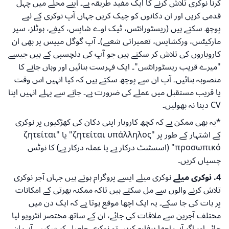
کرنا نوکری تلاش کرنے کا ایک مفید طریقہ ہے۔ اپنے محلے میں چہل
قدمی کریں اور ان دکانوں کو چیک کریں جہاں آپ نوکری کے لیے
پوچھ سکتے ہیں (ریسٹورانٹس، ٹیک اوے شاپس، کیفے، ہوٹلز، سپر
مارکیٹس، ورکشاپس، تعمیراتی شعبے)۔ آپ گوگل میپس پر بھی ان
کاروباروں کی تلاش کر سکتے ہیں جو آپ کی دلچسپی کے ہیں جیسے
"میرے قریب ریسٹورانٹس"۔ ایک فہرست بنائیں اور وہاں جانے کا
منصوبہ بنائیں۔ آپ ان سے پوچھ سکتے ہیں کہ کیا انہیں اس وقت
یا قریب مستقبل میں عملے کی ضرورت ہے۔ جانے سے پہلے انہیں اپنا
CV دینا نہ بھولیں۔
*یہ بھی ممکن ہے کہ کچھ کاروبار اپنی دکان کی کھڑکیوں پر نوکری
کے اشتہار کے طور پر "ζητείται υπάλληλος" یا "ζητείται
προσωπικό" (اسسٹنٹ درکار ہے یا عملہ درکار ہے) کا نوٹس
چسپاں کریں۔
4. نوکری میلے
نوکری میلے ایسے پروگرام ہوتے ہیں جہاں آجر نوکری
تلاش کرنے والوں سے مل سکتے ہیں تاکہ ممکنہ بھرتی کے امکانات
پر بات کی جا سکے۔ یہ ایک اچھا موقع ہوتا ہے کہ ایک دن میں
مختلف آجرین سے ملاقات کی جائے، ان کے ساتھ مختصر انٹرویو لیا
جائے اور اگر آپ اچھا پرفارم کریں تو نوکری حاصل کر سکیں۔ آپ ان