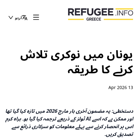
اردو
یونان میں نوکری تلاش
کرنے کا طریقہ
13 Apr 2026
دستخطی: یہ مضمون آخری بار مارچ 2026 میں تازہ کیا گیا تھا
اور ممکن ہے کہ اسے AI ٹولز کے ذریعے ترجمہ کیا گیا ہو۔ براہ کرم
اس پر انحصار کرنے سے پہلے معلومات کو سرکاری ذرائع سے
تصدیق کریں۔