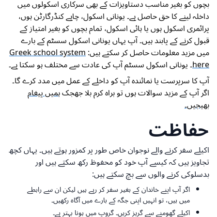
بچوں کو بغیر مناسب دستاویزات کے بھی سرکاری اسکولوں میں
داخلہ لینے کا حق حاصل ہے۔ یونانی اسکول، چاہے کنڈرگارٹن ہوں،
پرائمری اسکول ہوں یا ہائی اسکول، تمام بچوں کو بغیر امتیاز کے
قبول کرنے کے پابند ہیں۔ آپ یہاں یونانی اسکول سسٹم کے بارے
میں مزید معلومات حاصل کر سکتے ہیں:
Greek school system
here
۔ یونانی اسکول سسٹم آپ کی عادت سے مختلف ہو سکتا ہے۔
آپ کا سرپرست یا نمائندہ آپ کو داخلے کے عمل میں مدد کرے گا۔
اگر آپ کے مزید سوالات ہوں تو براہ کرم بلا جھجک
ہمیں پیغام
بھیجیں۔
حفاظت
اکیلے سفر کرنے والے نوجوان خاص طور پر کمزور ہوتے ہیں۔ یہاں کچھ
تجاویز ہیں کہ کیسے آپ خود کو محفوظ رکھ سکتے ہیں اور
بدسلوکی کرنے والوں سے بچ سکتے ہیں:
اگر آپ اپنے خاندان کے بغیر سفر کر رہے ہیں لیکن ان سے رابطے
میں ہیں، تو انہیں اپنی جگہ کے بارے میں آگاہ رکھیں۔
اکیلے گھومنے سے گریز کریں۔ گروپ میں ہونا بہتر ہے۔