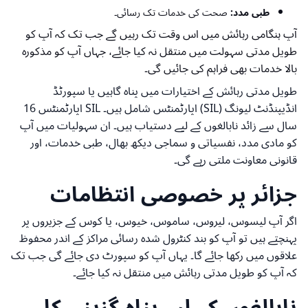
طبی مدد:
صحت کی خدمات تک رسائی۔
آپ ہنگامی رہائش میں اس وقت تک رہیں گے جب تک کہ آپ کو
طویل مدتی سہولت میں منتقل نہ کیا جائے، جہاں آپ کو مذکورہ
بالا خدمات بھی فراہم کی جائیں گی۔
طویل مدتی رہائش کے اختیارات میں پناہ گاہیں یا سپورٹڈ
انڈیپنڈنٹ لیونگ (SIL) اپارٹمنٹس شامل ہیں۔ SIL اپارٹمنٹس 16
سال سے زائد نابالغوں کے لیے دستیاب ہیں۔ ان سہولیات میں آپ
کو مادی مدد، نفسیاتی و سماجی دیکھ بھال، طبی خدمات، اور
قانونی معاونت ملتی رہے گی۔
جزائر پر خصوصی انتظامات
اگر آپ لیسوس، لیروس، ساموس، خیوس، یا کوس کے جزیروں پر
پہنچتے ہیں تو آپ کو بند کنٹرول شدہ رسائی مراکز کے اندر محفوظ
علاقوں میں رکھا جائے گا۔ یہاں آپ کو سپورٹ دی جائے گی جب تک
کہ آپ کو طویل مدتی رہائش میں منتقل نہ کیا جائے۔
نابالغوں کے لیے پناہ گزینی کا