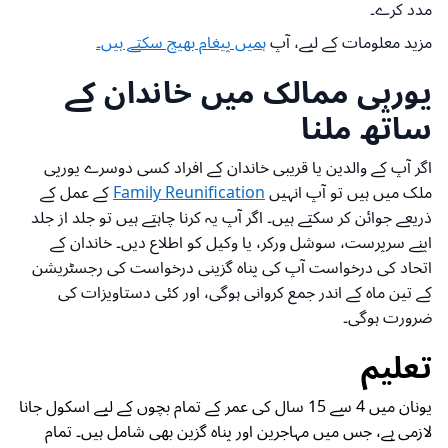
مدد کرے۔
مزید معلومات کے لیے، آپ
ہمیں پیغام بھیج سکتے ہیں۔
یورپی ممالک میں خاندان کے
ساتھ ملنا
اگر آپ کے والدین یا قریبی خاندان کے افراد کسی دوسرے یورپی
ملک میں ہیں تو آپ انہیں
Family Reunification
کے عمل کے
ذریعے جوائن کر سکتے ہیں۔ اگر آپ یہ کرنا چاہتے ہیں تو جلد از جلد
اپنے سرپرست، سوشل ورکر، یا وکیل کو اطلاع دیں۔ خاندان کے
اتحاد کی درخواست آپ کی پناہ گزینی درخواست کی رجسٹریشن
کے تین ماہ کے اندر جمع کروانی ہوگی، اور کئی دستاویزات کی
ضرورت ہوگی۔
تعلیم
یونان میں 4 سے 15 سال کی عمر کے تمام بچوں کے لیے اسکول جانا
لازمی ہے، جس میں مہاجرین اور پناہ گزین بھی شامل ہیں۔ تمام