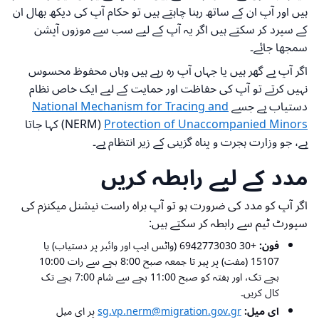
ہیں اور آپ ان کے ساتھ رہنا چاہتے ہیں تو حکام آپ کی دیکھ بھال ان
کے سپرد کر سکتے ہیں اگر یہ آپ کے لیے سب سے موزوں آپشن
سمجھا جائے۔
اگر آپ بے گھر ہیں یا جہاں آپ رہ رہے ہیں وہاں محفوظ محسوس
نہیں کرتے تو آپ کی حفاظت اور حمایت کے لیے ایک خاص نظام
دستیاب ہے جسے
National Mechanism for Tracing and
Protection of Unaccompanied Minors
(
NERM
) کہا جاتا
ہے، جو وزارت ہجرت و پناہ گزینی کے زیر انتظام ہے۔
مدد کے لیے رابطہ کریں
اگر آپ کو مدد کی ضرورت ہو تو آپ براہ راست نیشنل میکنزم کی
سپورٹ ٹیم سے رابطہ کر سکتے ہیں:
فون:
+30 6942773030 (واٹس ایپ اور وائبر پر دستیاب) یا
15107 (مفت) پر پیر تا جمعہ صبح 8:00 بجے سے رات 10:00
بجے تک، اور ہفتہ کو صبح 11:00 بجے سے شام 7:00 بجے تک
کال کریں۔
ای میل:
sg.vp.nerm@migration.gov.gr
پر ای میل