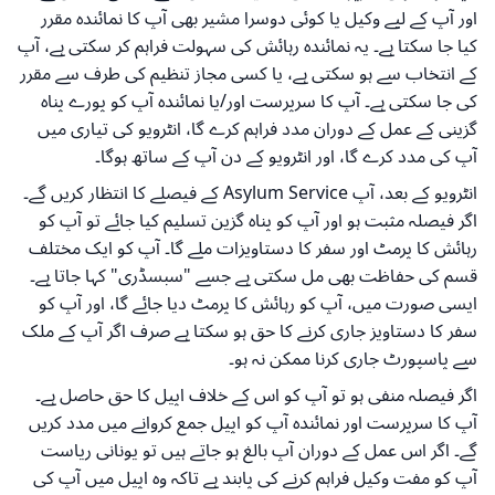
اور آپ کے لیے وکیل یا کوئی دوسرا مشیر بھی آپ کا نمائندہ مقرر
کیا جا سکتا ہے۔ یہ نمائندہ رہائش کی سہولت فراہم کر سکتی ہے، آپ
کے انتخاب سے ہو سکتی ہے، یا کسی مجاز تنظیم کی طرف سے مقرر
کی جا سکتی ہے۔ آپ کا سرپرست اور/یا نمائندہ آپ کو پورے پناہ
گزینی کے عمل کے دوران مدد فراہم کرے گا، انٹرویو کی تیاری میں
آپ کی مدد کرے گا، اور انٹرویو کے دن آپ کے ساتھ ہوگا۔
انٹرویو کے بعد، آپ Asylum Service کے فیصلے کا انتظار کریں گے۔
اگر فیصلہ مثبت ہو اور آپ کو پناہ گزین تسلیم کیا جائے تو آپ کو
رہائش کا پرمٹ اور سفر کا دستاویزات ملے گا۔ آپ کو ایک مختلف
قسم کی حفاظت بھی مل سکتی ہے جسے "سبسڈری" کہا جاتا ہے۔
ایسی صورت میں، آپ کو رہائش کا پرمٹ دیا جائے گا، اور آپ کو
سفر کا دستاویز جاری کرنے کا حق ہو سکتا ہے صرف اگر آپ کے ملک
سے پاسپورٹ جاری کرنا ممکن نہ ہو۔
اگر فیصلہ منفی ہو تو آپ کو اس کے خلاف اپیل کا حق حاصل ہے۔
آپ کا سرپرست اور نمائندہ آپ کو اپیل جمع کروانے میں مدد کریں
گے۔ اگر اس عمل کے دوران آپ بالغ ہو جاتے ہیں تو یونانی ریاست
آپ کو مفت وکیل فراہم کرنے کی پابند ہے تاکہ وہ اپیل میں آپ کی