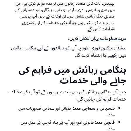
بھیجیں۔ ہاٹ لائن متعدد زبانوں میں ترجمہ فراہم کرتی ہے، جن
میں عربی، فارسی، دری، اردو، پنجابی، بنگالی، اور دستیابی کے
مطابق دیگر زبانیں شامل ہیں۔ ان اوقات کے باہر، آپ پولیس
سے رابطہ کر سکتے ہیں جو آپ کی حفاظت کے لیے ضروری
اقدامات کریں گے۔
مزید معلومات یہاں تلاش کریں
۔
نیشنل میکنزم فوری طور پر آپ کو نابالغوں کے لیے ہنگامی رہائش
میں رکھنے کا انتظام کرے گا۔
ہنگامی رہائش میں فراہم کی
جانے والی خدمات
جب آپ ہنگامی رہائش کی سہولت میں ہوں گے تو آپ کو مختلف
خدمات فراہم کی جائیں گی:
نفسیاتی و سماجی مدد:
جذباتی اور سماجی ضروریات میں
مدد۔
قانونی مدد:
قانونی امور اور آپ کے پناہ گزینی کے عمل میں
مدد۔