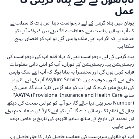
عمل
یونان میں پناہ گزینی کے لیے درخواست دینا اس بات کا مطلب ہے
کہ آپ یونانی ریاست سے حفاظت مانگ رہے ہیں کیونکہ آپ کو
خدشہ ہے کہ اگر آپ اپنے ملک واپس گئے تو آپ کو نقصان پہنچ
سکتا ہے۔
پناہ گزینی کے لیے درخواست دینے کا پہلا قدم آپ کی درخواست کی
رجسٹریشن ہے۔ رجسٹریشن کے دوران، آپ کو اپنی ذاتی معلومات
فراہم کرنی ہوں گی اور مختصراً یہ بتانا ہوگا کہ آپ اپنے ملک واپس
جانے سے کیوں خوفزدہ ہیں۔ Asylum Service آپ کے لیے انٹرویو
کی تاریخ مقرر کرے گا اور آپ کو پناہ گزینی کارڈ دے گا، جس کے
ساتھ PAAYPA (Provisional Insurance and Health Care
Number) نمبر بھی دیا جائے گا، جو آپ کو عوامی صحت کی دیکھ
بھال کے نظام تک رسائی دے گا۔ آپ کو اپنے کارڈ کی میعاد ختم ہونے
اور تجدید کی تاریخ کے ساتھ ساتھ انٹرویو کی تاریخ پر خاص توجہ
دینی چاہیے۔
آپ کو قانونی سرپرست کی حمایت حاصل کرنے کا حق حاصل ہے،