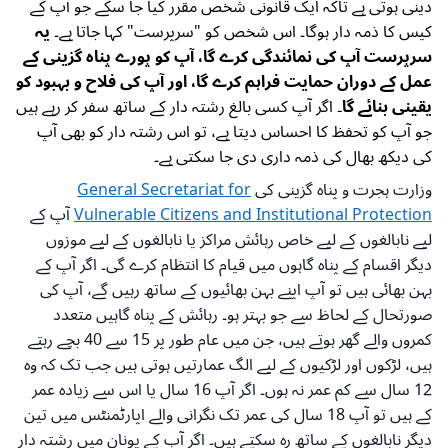
دینی ہوتی ہے تاکہ ایک قانونی شخص مقرر کیا جا سکے جو آپ کے
کیس کا ذمہ دار ہوگا۔ اس شخص کو "سرپرست" کہا جاتا ہے۔
یہ
سرپرست آپ کی نمائندگی کرے گا، آپ کو پورے پناہ گزینی کے
عمل کے دوران حمایت فراہم کرے گا، اور آپ کی فلاح و بہبود کو
یقینی بنائے گا۔
اگر آپ کسی بالغ رشتہ دار کے ساتھ سفر کر رہے ہیں
جو آپ کو تحفظ کا احساس دیتا ہے، تو اس رشتہ دار کو بھی آپ
کی دیکھ بھال کی ذمہ داری دی جا سکتی ہے۔
وزارت ہجرت و پناہ گزینی کی
General Secretariat for
Vulnerable Citizens and Institutional Protection
آپ کے
لیے نابالغوں کے لیے خاص رہائش مراکز یا نابالغوں کے لیے موزوں
دیگر اقسام کے پناہ گاہوں میں قیام کا انتظام کرے گی۔ اگر آپ کے
بہن بھائی ہیں تو آپ اپنے بہن بھائیوں کے ساتھ رہیں گے، آپ کی
صورتحال کے لحاظ سے جو بہتر ہو۔ رہائش کے پناہ گاہیں متعدد
کمروں والے گھر ہوتے ہیں، جن میں عام طور پر 15 سے 40 بچے رہتے
ہیں، لڑکوں اور لڑکیوں کے لیے الگ عمارتیں ہوتی ہیں جب تک کہ وہ
12 سال سے کم عمر نہ ہوں۔ اگر آپ 16 سال یا اس سے زیادہ عمر
کے ہیں تو آپ 18 سال کی عمر تک نگرانی والے اپارٹمنٹس میں تین
دیگر نابالغوں کے ساتھ رہ سکتے ہیں۔ اگر آپ کے یونان میں رشتہ دار