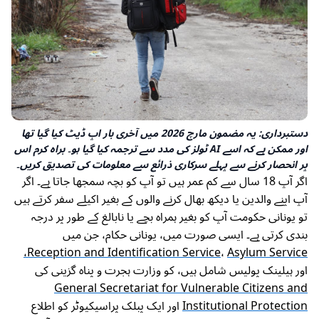
دستبرداری: یہ مضمون مارچ 2026 میں آخری بار اپ ڈیٹ کیا گیا تھا
اور ممکن ہے کہ اسے AI ٹولز کی مدد سے ترجمہ کیا گیا ہو۔ براہ کرم اس
پر انحصار کرنے سے پہلے سرکاری ذرائع سے معلومات کی تصدیق کریں۔
اگر آپ 18 سال سے کم عمر ہیں تو آپ کو بچہ سمجھا جاتا ہے۔ اگر
آپ اپنے والدین یا دیکھ بھال کرنے والوں کے بغیر اکیلے سفر کرتے ہیں
تو یونانی حکومت آپ کو بغیر ہمراہ بچے یا نابالغ کے طور پر درجہ
بندی کرتی ہے۔ ایسی صورت میں، یونانی حکام، جن میں
Reception and Identification Service
،
Asylum Service،
اور ہیلینک پولیس شامل ہیں، کو وزارت ہجرت و پناہ گزینی کی
General Secretariat for Vulnerable Citizens and
Institutional Protection
اور ایک پبلک پراسیکیوٹر کو اطلاع