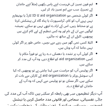
اہم فون نمبرز کی فہرست اپنے پاس رکھیں (مثلاً اپنے خاندان
کے نمبرز)۔ سب سے اہم نمبرز یاد کر لیں۔
اگر کوئی شخص جو aid organization کا ID کارڈ یا یونیفارم
نہیں پہنے آپ کو کام، ٹرانسپورٹ یا پناہ گاہ کی پیشکش کرتا
ہے تو محتاط رہیں۔ اس کے ارادے اچھے نہیں ہو سکتے۔ ہمیشہ
لوگوں سے ان کے نام اور وہ کس تنظیم کے لیے کام کرتے ہیں
پوچھیں۔ اکیلے ان کے ساتھ نہ جائیں۔
اکیلا کسی نجی گھر میں رہنے سے بچیں، خاص طور پر اگر کوئی
نہیں جانتا کہ آپ وہاں ہیں۔
اگر کوئی آپ پر تشدد یا دھمکی دے رہا ہے تو فوراً حکام یا
کسی aid organization کو اطلاع دیں۔ وہ آپ کی مدد کر
سکتے ہیں۔
اگر پولیس آپ کو حراست میں لینا چاہتی ہے تو پوچھیں کہ کیا
آپ سوشل ورکر یا aid organization کے کارکن سے بات کر
سکتے ہیں۔ اگر ممکن ہو تو پولیس سے کہیں کہ وہ آپ کے
خاندان کو اطلاع دے۔
آپ دیگر تنظیموں سے بھی رابطہ کر سکتے ہیں تاکہ آپ کی مدد کی
جائے،
نفسیاتی، سماجی اور قانونی مدد حاصل کریں یا نیشنل
ایمرجنسی ریسپانس میکنزم کے تحت رہائش کی درخواست کریں: