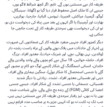
طریقہ کار سے مستثنیٰ ہوں گے۔ تاہم، اگر کچھ شرائط لاگو ہوں،
جیسے ان کا ملکِ اصل محفوظ قرار دیا گیا ہو (گھانا، سینیگال،
ٹوگو، گیمبیا، مراکش، الجیریا، تیونس، البانیا، جارجیا، یوکرین،
بھارت اور آرمینیا) یا اگر انہوں نے بعد میں پناہ کی درخواست دی ہو،
تو ان کی درخواست بھی سرحدی طریقہ کار کے تحت جانچی جا
سکتی ہے۔
دیگر کمزور افراد جنہیں منفرد طریقہ کار کی ضمانتوں کی ضرورت
ہے (جہاز کے حادثات میں ہلاک ہونے والوں کے براہ راست رشتہ دار
(والدین، بہن بھائی، بچے، اور شریک حیات)، معذور افراد، بزرگ
افراد، حاملہ خواتین، 18 سال سے کم بچوں والے واحد والدین والے
خاندان، انسانی اسمگلنگ کے شکار (ایسے لوگ جو کام پر مجبور کیے
گئے یا جنسی استحصال کا شکار ہوئے)، سنگین بیماری والے افراد،
ذہنی اور نفسیاتی معذور افراد، تشدد، زیادتی یا دیگر شدید
نفسیاتی، جسمانی یا جنسی تشدد کے شکار افراد، جیسے جنسی
اعضا کی کٹائی (FGM) کے زندہ بچ جانے والے، چاہے شناخت شدہ
ہوں یا نہ ہوں، تیز رفتار سرحدی طریقہ کار سے مستثنیٰ نہیں ہیں،
جب تک یہ ثابت نہ ہو کہ انہیں جزیرے پر مناسب مدد فراہم نہیں