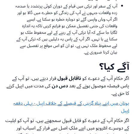
آپ کے سفر اور ترکی میں قیام کے دوران کوئی پرتشدد یا صدمہ
زدہ واقعات جنہوں نے آپ کی زندگی کو خطرے میں ڈالا ہو اور
اگر آپ وہاں واپس گئے تو دوبارہ خطرہ ہو سکتا ہے۔ ایسے
واقعات کی جتنی تفصیل ممکن ہو فراہم کریں تاکہ یہ اندازہ
لگایا جا سکے کہ آیا ترکی آپ کے رہنے کے لیے محفوظ ملک ہو
سکتا ہے یا نہیں۔ اگر آپ کے پاس یہ دلیلیں ہیں کہ ترکی آپ کے
لیے محفوظ ملک نہیں ہے، تو ان کو اس موقع پر تفصیل سے
بیان کرنا ضروری ہے۔
آگے کیا؟
اگر حکام آپ کے دعوے کو
ناقابل قبول
قرار دیتے ہیں، تو آپ کے
پاس فیصلہ موصول ہونے کے بعد
دس دن
کی مدت میں اپیل کرنے
کا حق ہے۔
یونان میں اپنے پناہ گزینی کے فیصلے کے خلاف اپیل - پہلی دفعہ
اپیل
اگر حکام آپ کے دعوے کو قابل قبول سمجھتے ہیں، تو آپ کو اہلیت
کے دوسرے انٹرویو میں اپنے ملکِ اصل سے فرار کے اسباب اور