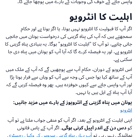
واپس جانے کے خوف کی وجوہات کے بارے میں پوچھا جائے گا۔
اہلیت کا انٹرویو
اگر آپ کا قبولیت کا انٹرویو نہیں ہوتا، یا اگر ہوتا ہے اور حکام
سمجھتے ہیں کہ آپ کی پناہ گزینی کی درخواست یونان میں جانچی
جانی چاہیے، تو آپ کا "اہلیت کا انٹرویو" ہوگا۔ یہ بنیادی پناہ گزینی کا
انٹرویو ہے، اور یہ فیصلہ کرے گا کہ آیا آپ کو یونان میں پناہ دی جا
سکتی ہے۔
اس انٹرویو کے دوران، حکام آپ سے پوچھیں گے کہ آپ کے ملک میں
آپ کے ساتھ کیا ہوا جس کی وجہ سے آپ کو وہاں سے فرار ہونا پڑا
اور آپ واپس جانے سے کیوں خوفزدہ ہیں۔ پھر وہ فیصلہ کریں گے کہ
آیا آپ پناہ کے اہل ہیں یا نہیں۔
یونان میں پناہ گزینی کے انٹرویوز کے بارے میں مزید جانیں:
انٹرویو
اپنی اہلیت کے انٹرویو کے بعد، اگر آپ کو منفی جواب ملتا ہے تو آپ
کو
دس دن کے اندر اپیل کرنی ہوگی
۔ اگر آپ کے پاس قانونی
نمائندگی نہیں ہے، تو
آپ یہاں پناہ گزینی سروس کے وکیل رجسٹری