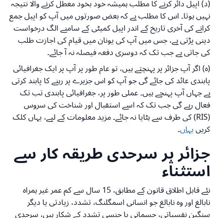
(د) اپیل دائر کرنے کا مطلب ہمیشہ خود بخود معطل کرنے والا نتیجہ
نہیں ہوتا۔ اس کا مطلب ہے کہ بعض صورتوں میں آپ کو اپیل جمع
کرانے کی آخری تاریخ کے اندر اپیل کمیٹی کے سامنے الگ درخواست
دینی پڑتی ہے، جس میں آپ کی یونان میں قیام کی اجازت طلب
کی جاتی ہے جب تک کہ دوسری دفعہ فیصلہ نہ آ جائے۔
(ہ) اگر آپ جزائر پر پہنچتے ہیں، تو عام طور پر آپ پر ایک جغرافیائی
پابندی عائد کی جائے گی جو آپ کو اس جزیرے پر رہنے کا پابند کرتی
ہے جہاں آپ پہنچے ہیں۔ عملی طور پر، جغرافیائی پابندی تب تک
فعال رہے گی جب تک کہ اسے استقبال اور شناخت کی سروس
(RIS) کی طرف سے ہٹایا نہ جائے۔ مزید معلومات کے لیے، یہاں کلک
کریں
یہاں
۔
جزائر پر سرحدی طریقہ کار سے
استثناء
نئے قابل اطلاق قانون کے مطابق، 15 سال سے کم عمر غیر ہمراہ
نابالغ اور وہ نابالغ جو انسانی اسمگلنگ، تشدد، زیادتی یا دیگر
سنگین نفسیاتی، جسمانی یا جنسی تشدد کے شکار ہیں، سرحدی