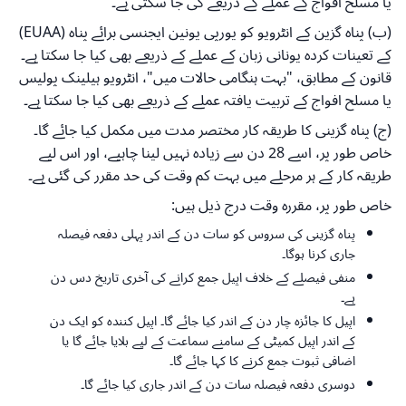
یا مسلح افواج کے عملے کے ذریعے کی جا سکتی ہے۔
(ب) پناہ گزین کے انٹرویو کو یورپی یونین ایجنسی برائے پناہ (EUAA)
کے تعینات کردہ یونانی زبان کے عملے کے ذریعے بھی کیا جا سکتا ہے۔
قانون کے مطابق، "بہت ہنگامی حالات میں"، انٹرویو ہیلینک پولیس
یا مسلح افواج کے تربیت یافتہ عملے کے ذریعے بھی کیا جا سکتا ہے۔
(ج) پناہ گزینی کا طریقہ کار مختصر مدت میں مکمل کیا جائے گا۔
خاص طور پر، اسے 28 دن سے زیادہ نہیں لینا چاہیے، اور اس لیے
طریقہ کار کے ہر مرحلے میں بہت کم وقت کی حد مقرر کی گئی ہے۔
خاص طور پر، مقررہ وقت درج ذیل ہیں:
پناہ گزینی کی سروس کو سات دن کے اندر پہلی دفعہ فیصلہ
جاری کرنا ہوگا۔
منفی فیصلے کے خلاف اپیل جمع کرانے کی آخری تاریخ دس دن
ہے۔
اپیل کا جائزہ چار دن کے اندر کیا جائے گا۔ اپیل کنندہ کو ایک دن
کے اندر اپیل کمیٹی کے سامنے سماعت کے لیے بلایا جائے گا یا
اضافی ثبوت جمع کرنے کا کہا جائے گا۔
دوسری دفعہ فیصلہ سات دن کے اندر جاری کیا جائے گا۔