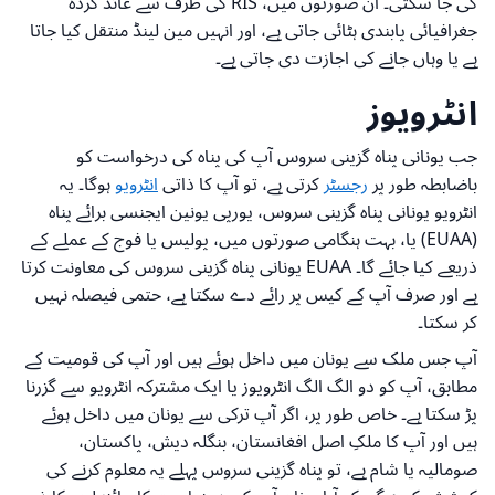
کی جا سکتی۔ ان صورتوں میں، RIS کی طرف سے عائد کردہ
جغرافیائی پابندی ہٹائی جاتی ہے، اور انہیں مین لینڈ منتقل کیا جاتا
ہے یا وہاں جانے کی اجازت دی جاتی ہے۔
انٹرویوز
جب یونانی پناہ گزینی سروس آپ کی پناہ کی درخواست کو
باضابطہ طور پر
رجسٹر
کرتی ہے، تو آپ کا ذاتی
انٹرویو
ہوگا۔ یہ
انٹرویو یونانی پناہ گزینی سروس، یورپی یونین ایجنسی برائے پناہ
(EUAA) یا، بہت ہنگامی صورتوں میں، پولیس یا فوج کے عملے کے
ذریعے کیا جائے گا۔ EUAA یونانی پناہ گزینی سروس کی معاونت کرتا
ہے اور صرف آپ کے کیس پر رائے دے سکتا ہے، حتمی فیصلہ نہیں
کر سکتا۔
آپ جس ملک سے یونان میں داخل ہوئے ہیں اور آپ کی قومیت کے
مطابق، آپ کو دو الگ الگ انٹرویوز یا ایک مشترکہ انٹرویو سے گزرنا
پڑ سکتا ہے۔ خاص طور پر، اگر آپ ترکی سے یونان میں داخل ہوئے
ہیں اور آپ کا ملکِ اصل افغانستان، بنگلہ دیش، پاکستان،
صومالیہ یا شام ہے، تو پناہ گزینی سروس پہلے یہ معلوم کرنے کی