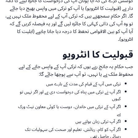
کوشش کرے گی کہ آیا یونان آپ کی درخواست کا جائزہ لینے کا ذمہ
دار ہے (قبولیت کا انٹرویو) یا آپ کو ترکی میں واپس بھیج دیا جائے
گا۔ اگر حکام سمجھتے ہیں کہ ترکی آپ کے لیے محفوظ ملک نہیں ہے،
تو وہ آپ کی ذاتی کہانی کا جائزہ لیں گے اور یہ فیصلہ کریں گے کہ
آیا آپ کو بین الاقوامی تحفظ کا درجہ دیا جانا چاہیے (اہلیت کا
انٹرویو)۔
قبولیت کا انٹرویو
جب حکام یہ جانچ رہے ہوں کہ ترکی آپ کے واپس جانے کے لیے
محفوظ ملک ہے یا نہیں، تو آپ سے پوچھا جائے گا:
ترکی میں آپ کے قیام کی مدت کے بارے میں
اگر آپ نے ترکی میں پناہ کی درخواست دی ہے اور اگر نہیں تو
کیوں
اگر آپ کے ترکی میں خاندان، دوست یا کوئی معاون نیٹ ورک
ہے
اگر آپ ترکی زبان بولتے ہیں
اگر آپ کو کام، رہائش، تعلیم اور صحت کی سہولیات تک
رسائی حاصل تھی