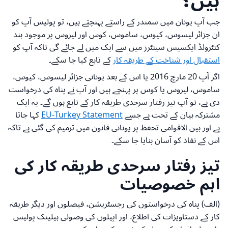
ہیں؟
جب آپ یونان میں سمندر کے راستے پہنچتے ہیں، تو پولیس آپ کو
ان جزائر لیسوس، کیوس، ساموس، کوس اور لیروس پر موجود بند
کنٹرولڈ ایکسیس سینٹرز میں سے ایک میں لے جائے گی تاکہ آپ کو
استقبال اور شناخت کے طریقہ کار
کے تابع کیا جا سکے۔
اگر آپ 20 مارچ 2016 یا اس کے بعد یونانی جزائر لیسوس، کیوس،
ساموس، لیروس یا کوس پر پہنچے ہیں اور آپ نے پناہ کی درخواست
دی ہے، تو آپ تیز رفتار سرحدی طریقہ کار کے تابع ہوں گے۔ یہ ایک
مشترکہ بیان کے تحت ہے جسے
EU-Turkey Statement
کہا جاتا
ہے اور بین الاقوامی تحفظ پر یونانی قانون میں ترمیم کی گئی ہے تاکہ
اس کے نفاذ کو آسان بنایا جا سکے۔
تیز رفتار سرحدی طریقہ کار کی
اہم خصوصیات
(الف) پناہ کی درخواستوں کی رجسٹریشن، فیصلوں اور دیگر طریقہ
کار کے دستاویزات کی اطلاع، اور اپیلوں کی وصولی ہیلینک پولیس