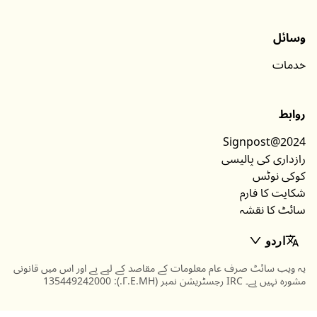
وسائل
خدمات
روابط
Signpost@2024
رازداری کی پالیسی
کوکی نوٹس
شکایت کا فارم
سائٹ کا نقشہ
اردو
یہ ویب سائٹ صرف عام معلومات کے مقاصد کے لیے ہے اور اس میں قانونی
مشورہ نہیں ہے۔ IRC رجسٹریشن نمبر (Γ.Ε.ΜΗ.): 135449242000