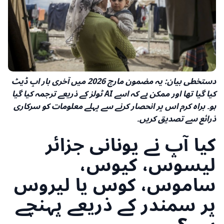
دستخطی بیان: یہ مضمون مارچ 2026 میں آخری بار اپ ڈیٹ
کیا گیا تھا اور ممکن ہے کہ اسے AI ٹولز کے ذریعے ترجمہ کیا گیا
ہو۔ براہ کرم اس پر انحصار کرنے سے پہلے معلومات کو سرکاری
ذرائع سے تصدیق کریں۔
کیا آپ نے یونانی جزائر
لیسوس، کیوس،
ساموس، کوس یا لیروس
پر سمندر کے ذریعے پہنچے